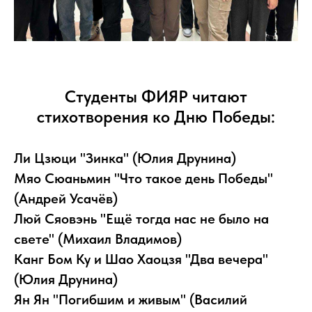
Студенты ФИЯР читают
стихотворения ко Дню Победы:
Ли Цзюци "Зинка" (Юлия Друнина)
Мяо Сюаньмин "Что такое день Победы"
(Андрей Усачёв)
Люй Сяовэнь "Ещё тогда нас не было на
свете" (Михаил Владимов)
Канг Бом Ку и Шао Хаоцзя "Два вечера"
(Юлия Друнина)
Ян Ян "Погибшим и живым" (Василий