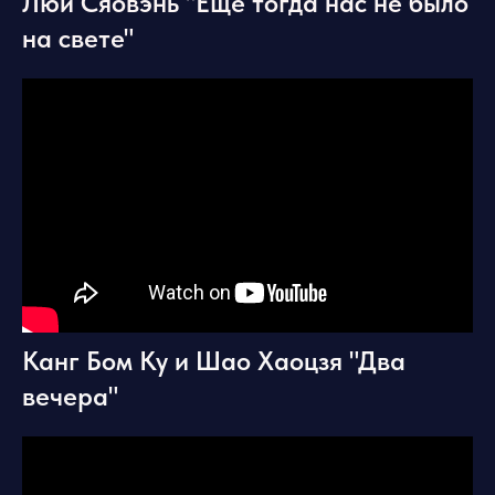
Люй Сяовэнь "Ещё тогда нас не было
на свете"
Канг Бом Ку и Шао Хаоцзя "Два
вечера"