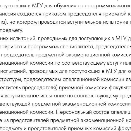
оступающих в МГУ для обучения по программам магис
миссия создается приказом председателя приемной 
ла), на котором проводится вступительное испытание 
предмету.
льных испытаний, проводимых для поступающих в МГУ д
авриата и программам специалитета, председателе
я председатель предметной экзаменационной комисси
енационной комиссии по соответствующему вступител
 испытаний, проводимых для поступающих в МГУ для о
тратуры, председателем апелляционной комиссии яв
еститель председателя) приемной комиссии факультет
я вступительное испытание по соответствующему пред
тветствующей предметной экзаменационной комиссии,
енационной комиссии. Персональный состав апелля
ле из представителей предметной экзаменационной к
предмету и представителей приемных комиссий факул