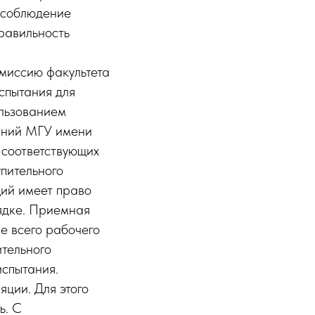
я соблюдение
правильность
омиссию факультета
испытания для
ользованием
таний МГУ имени
 соответствующих
упительного
щий имеет право
ядке. Приемная
е всего рабочего
ительного
испытания.
ции. Для этого
ь. С