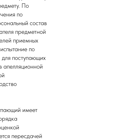
редмету. По
чения по
рсональный состав
ателя предметной
телей приемных
 испытание по
м для поступающих
в апелляционной
ой
одство
тупающий имеет
порядка
оценкой
яется пересдачей