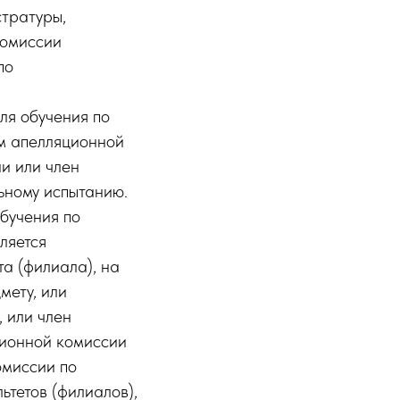
тратуры,
комиссии
по
ля обучения по
м апелляционной
и или член
ьному испытанию.
бучения по
ляется
а (филиала), на
мету, или
 или член
ционной комиссии
омиссии по
ьтетов (филиалов),