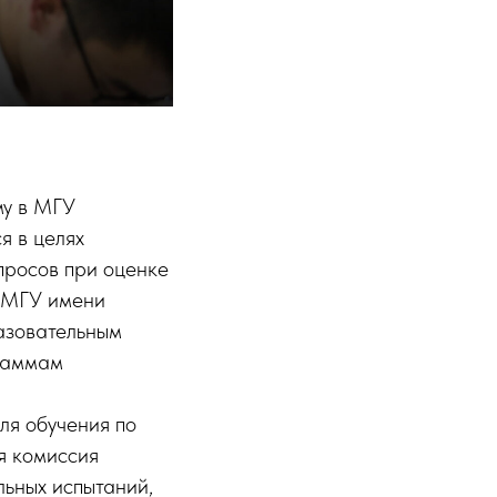
му в МГУ
я в целях
просов при оценке
в МГУ имени
азовательным
раммам
ля обучения по
я комиссия
льных испытаний,