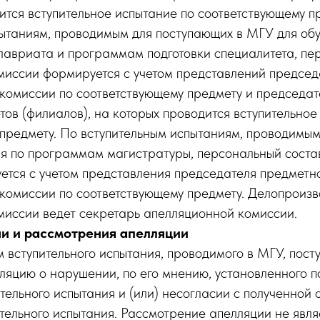
ится вступительное испытание по соответствующему п
ытаниям, проводимым для поступающих в МГУ для обу
авриата и программам подготовки специалитета, пе
миссии формируется c учетом представлений председ
комиссии по соответствующему предмету и председа
тов (филиалов), на которых проводится вступительное
предмету. По вступительным испытаниям, проводимы
ия по программам магистратуры, персональный соста
ется с учетом представления председателя предметн
комиссии по соответствующему предмету. Делопроизв
миссии ведет секретарь апелляционной комиссии.
чи и рассмотрения апелляции
ам вступительного испытания, проводимого в МГУ, пос
ляцию о нарушении, по его мнению, установленного 
тельного испытания и (или) несогласии с полученной 
ительного испытания. Рассмотрение апелляции не явл