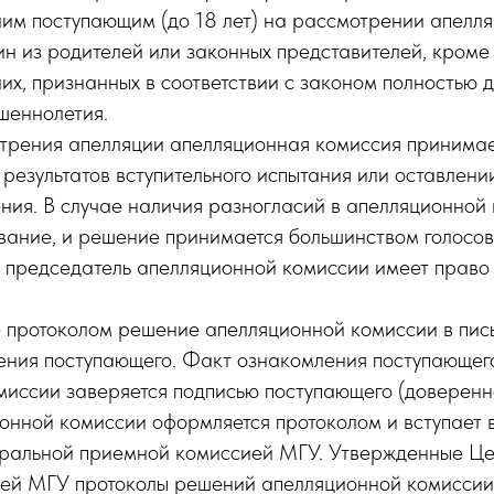
им поступающим (до 18 лет) на рассмотрении апелля
ин из родителей или законных представителей, кроме
х, признанных в соответствии с законом полностью 
шеннолетия.
отрения апелляции апелляционная комиссия принима
результатов вступительного испытания или оставлени
ния. В случае наличия разногласий в апелляционной
вание, и решение принимается большинством голосов.
в председатель апелляционной комиссии имеет прав
 протоколом решение апелляционной комиссии в пис
дения поступающего. Факт ознакомления поступающег
иссии заверяется подписью поступающего (доверенно
нной комиссии оформляется протоколом и вступает в
ральной приемной комиссией МГУ. Утвержденные Ц
ей МГУ протоколы решений апелляционной комиссии