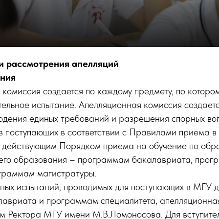
и рассмотрения апелляций
ения
я комиссия создается по каждому предмету, по которо
тельное испытание. Апелляционная комиссия создаетс
юдения единых требований и разрешения спорных во
ав поступающих в соответствии с Правилами приема 
 действующим Порядком приема на обучение по обр
го образования – программам бакалавриата, прог
ограммам магистратуры.
льных испытаний, проводимых для поступающих в МГУ д
авриата и программам специалитета, апелляционна
м Ректора МГУ имени М.В.Ломоносова. Для вступите