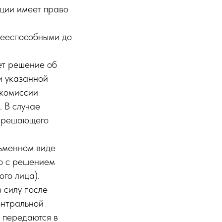
ции имеет право
дееспособными до
ет решение об
и указанной
 комиссии
 В случае
о решающего
ьменном виде
о с решением
го лица).
 силу после
ентральной
 передаются в