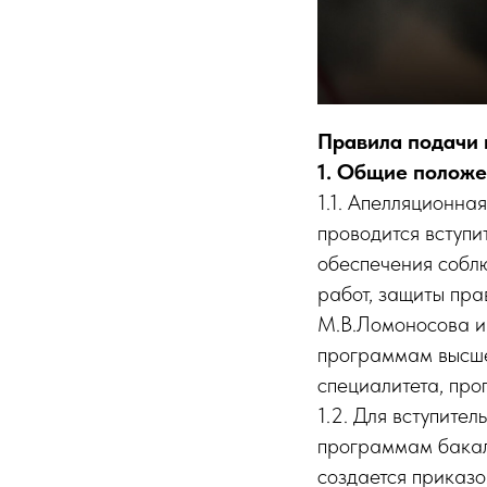
Правила подачи 
1. Общие полож
1.1. Апелляционна
проводится вступи
обеспечения собл
работ, защиты пр
М.В.Ломоносова и
программам высше
специалитета, пр
1.2. Для вступите
программам бакал
создается приказо