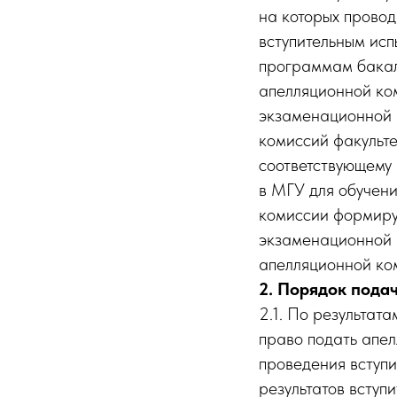
на которых провод
вступительным исп
программам бакал
апелляционной ко
экзаменационной 
комиссий факульте
соответствующему 
в МГУ для обучен
комиссии формиру
экзаменационной 
апелляционной ко
2. Порядок пода
2.1. По результат
право подать апел
проведения вступи
результатов вступ