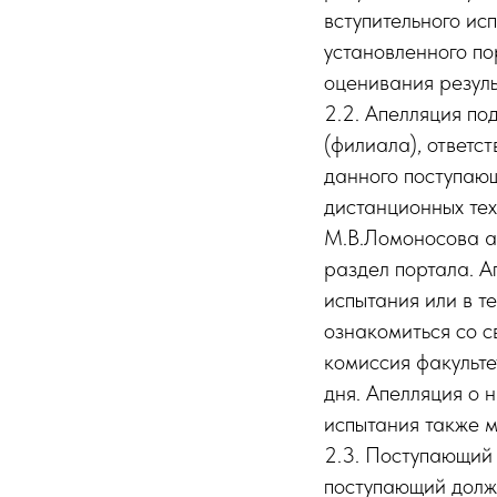
вступительного ис
установленного по
оценивания резуль
2.2. Апелляция по
(филиала), ответс
данного поступающ
дистанционных те
М.В.Ломоносова а
раздел портала. А
испытания или в т
ознакомиться со 
комиссия факульте
дня. Апелляция о 
испытания также м
2.3. Поступающий 
поступающий долже