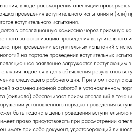
пытания, в ходе рассмотрения апелляции проверяетс
рядка проведения вступительного испытания и (или) 
татов вступительного испытания.
дается в апелляционную комиссию через приемную к
твенного за организацию проведения вступительного 
его; при проведении вступительных испытаний с исп
хнологий на портале проведения вступительных испы
пелляционное заявление загружается поступающим в
пелляция подается в день объявления результатов вст
ечение следующего рабочего дня. При этом поступаю
своей экзаменационной работой в установленном пор
та (филиала) обеспечивает прием апелляций в течени
нарушении установленного порядка проведения вступ
ожет быть подана в день проведения вступительного 
имеет право присутствовать при рассмотрении апелля
н иметь при себе документ, удостоверяющий личност