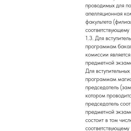
проводимых для п
апелляционная ко
факультета (филиа
соответствующему 
1.3. Для вступите
программам бакал
комиссии являетс
предметной экзам
Для вступительных
программам магис
председатель (зам
котором проводитс
председатель соо
предметной экзам
состоит в том чис
соответствующему 