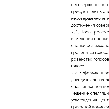
несовершеннолетн
присутствовать од
несовершеннолетни
достижения совер
2.4. После рассм
изменении оценки 
оценки без измене
проводится голосо
равенства голосо
голоса.
2.5. Оформленное
доводится до све
апелляционной ком
Решение апелляцио
утверждения Цент
приемной комисси