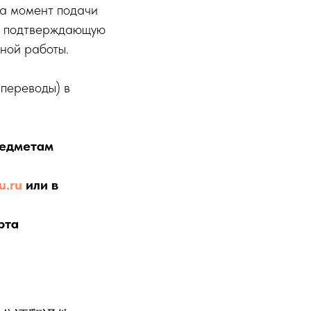
на момент подачи
у, подтверждающую
ной работы.
 переводы) в
редметам
u.ru
или в
рта