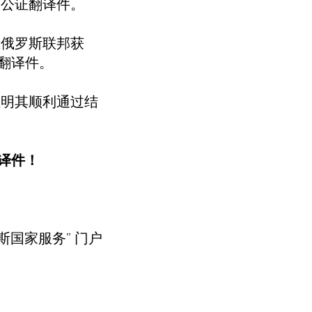
文公证翻译件。
在俄罗斯联邦获
翻译件。
明其顺利通过结
译件！
斯国家服务” 门户