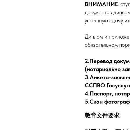
ВНИМАНИЕ
: ст
документов дипло
успешную сдачу ит
Диплом и приложен
обязательном поря
2.Перевод докум
(нотариально за
3.Анкета-заявле
ССПВО Госуслуг
4.Паспорт, нота
5.Скан фотограф
教育文件要求