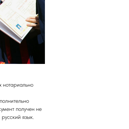
х нотариально
ополнительно
кумент получен не
русский язык.